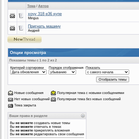
Тема
/
Автор
хочу 318 e36 купе
Mingus
Пригнать машину
Андрей
Опции просмотра
Показаны темы с 1 по 2 из 2
Критерий сортировки
Порядок отображения
Показать
Новые сообщения
Популярная тема с новыми сообщениями
Нет новых сообщений
Популярная тема без новых сообщений
Тема закрыта
Ваши права в разделе
Вы
не можете
создавать новые темы
Вы
не можете
отвечать в темах
Вы
не можете
прикреплять вложения
Вы
не можете
редактировать свои сообщения