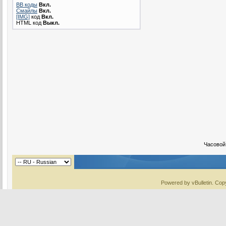
BB коды
Вкл.
Смайлы
Вкл.
[IMG]
код
Вкл.
HTML код
Выкл.
Часовой
Powered by vBulletin. Copy