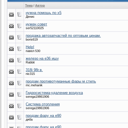
Тема
/
Автор
нужна помощь по x5
Денис
нужен совет
ser52110025
продажа автозапчастей по оптовым ценам.
boris619
Help!
павел 530
железо на е36 ищу
Rabbit
318i 98г.в.
nic315
продам противотуманные фары м стиль
mc.mehanik
Гидросистема-удаление воздуха
serega19861906
Система отопления
serega19861906
продам фару на е90
дяба
продам фару на е90