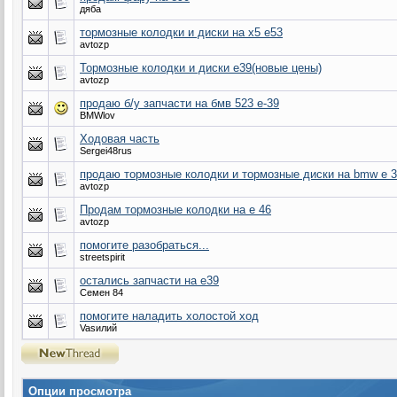
дяба
тормозные колодки и диски на х5 е53
avtozp
Тормозные колодки и диски e39(новые цены)
avtozp
продаю б/у запчасти на бмв 523 е-39
BMWlov
Ходовая часть
Sergei48rus
продаю тормозные колодки и тормозные диски на bmw e 
avtozp
Продам тормозные колодки на e 46
avtozp
помогите разобраться...
streetspirit
остались запчасти на e39
Семен 84
помогите наладить холостой ход
Vasилий
Опции просмотра