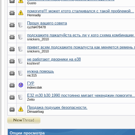
Gusto
помогите!!! может ктото сталкивался с такой проблемой...
Hennadiy
Прошу вашего совета
ryzhii478478
подскажите пажалуйста есть ли у кого схема комбинации 
snickers_2010
привет всем подскажите пожалуста как меняется ремень г
snickers_2010
не работают дворники на е38
kozlovsf
нужна помощь
nic315
ГУР
indeecdak
E32 m30 b30 1990 постоянно мигает чекенджин помогите..
Zetto
Продажа подушек безопасности.
Dimaairbag
Опции просмотра