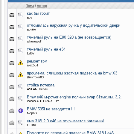
Тема
/
Автор
как бы троит
арут
отломилась наружная ручка у водительской двери
артём
тяжелый руль на Е90 320ia (не возвращается)
wherewolf
тяжелый руль на е34
Ed67
ремонт грм
alex551
проблема, слишком жесткая подвеска на bmw X3
Дмитрий83
стойка потекла
ASLAN Tlebzu
Bmw e46 м-power engine полный svap 61тыс.км. 3,2.
WWW.AUTOPART.BY
BMW 535i не заводится !!!
Nepa80
бмв 318i 2.0 е46 не открывается багажник!
Gusto
Помогите по передней подвеске BMW 318 I e46