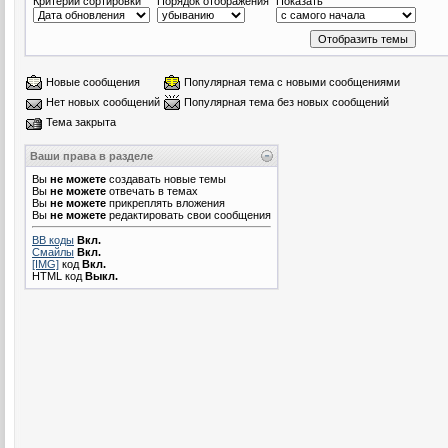
Критерий сортировки
Порядок отображения
Показать
Новые сообщения
Популярная тема с новыми сообщениями
Нет новых сообщений
Популярная тема без новых сообщений
Тема закрыта
Ваши права в разделе
Вы
не можете
создавать новые темы
Вы
не можете
отвечать в темах
Вы
не можете
прикреплять вложения
Вы
не можете
редактировать свои сообщения
BB коды
Вкл.
Смайлы
Вкл.
[IMG]
код
Вкл.
HTML код
Выкл.