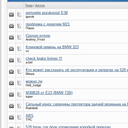
Тема
/
Автор
pomogite pozalujsta! E38
igorok
проблема с дизелем М21
Паша
Срочно куплю
Andrey_Frost
Клиновой ремень на BMW 323
vc
check brake linings !!!
a.bel
Кто может рассказать об эксплуатации и затратах на 528 
Миша
можно ли
Hell_Judge
M30B28 от E23 (BMW 728i)
toper
Сильный износ середины протектора задней резинына на 
Raimbek
ABS
THC
528 bmw- где блок управления коробкой передач