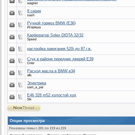
wagner
8 серия
sash
Ручной тормоз BMW (E36)
Игоряша
Карбюратор Solex DIDTA 32/32
Speed
настройка зажигания 520i до 87 г.в.
Стук в районе передних дверей Е39
Олег
Расход масла в BMW e34
alb.
Электрика
sam_a_pal
E46 328 m52 холостой ход
Slx
Опции просмотра
Показаны темы с 201 по 219 из 219