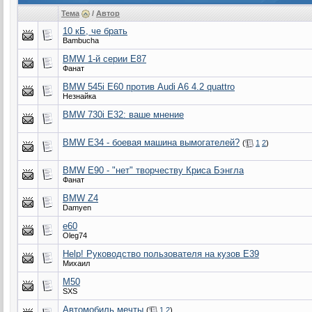
Тема
/
Автор
10 кБ, че брать
Bambucha
BMW 1-й серии Е87
Фанат
BMW 545i E60 против Audi A6 4.2 quattro
Незнайка
BMW 730i E32: ваше мнение
BMW E34 - боевая машина вымогателей?
(
1
2
)
BMW E90 - "нет" творчеству Криса Бэнгла
Фанат
BMW Z4
Damyen
e60
Oleg74
Help! Руководство пользователя на кузов Е39
Михаил
M50
SXS
Автомобиль мечты
(
1
2
)