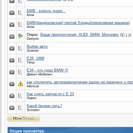
БМВ - король дорог...
Алла
БМВ(бандюковская) против Хонды(оперативная машина)
Алла
Опрос:
Ваше предпочтение: AUDI, BMW, Mersedes
(
1
2
)
Damyen
Выбор авто
Scanner
Е28, 1989
Timur
Е34 - это лицо BMW !!!
Димыч-Мобилыч
как отключить автопереключение радио на передачу о про
Advocat
Как снять запчасти с Е 23
Павел
Какой бензин лить?
Scorpion
Опции просмотра