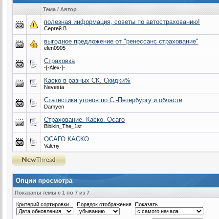
Тема
/
Автор
полезная информация, советы по автострахованию!
Сергей В.
выгодное предложение от "ренессанс страхование"
elen0905
Страховка
-[-Alex-]-
Каско в разных СК. Скидки%
Nevesta
Статистика угонов по С.-Петербургу и области
Damyen
Страхование. Каско. Осаго
Bibikin_The_1st
ОСАГО КАСКО
Valeriy
Опции просмотра
Показаны темы с 1 по 7 из 7
Критерий сортировки
Порядок отображения
Показать