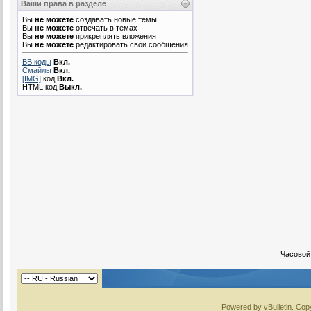
Ваши права в разделе
Вы
не можете
создавать новые темы
Вы
не можете
отвечать в темах
Вы
не можете
прикреплять вложения
Вы
не можете
редактировать свои сообщения
BB коды
Вкл.
Смайлы
Вкл.
[IMG]
код
Вкл.
HTML код
Выкл.
Часовой
Powered by vBulletin. Copy