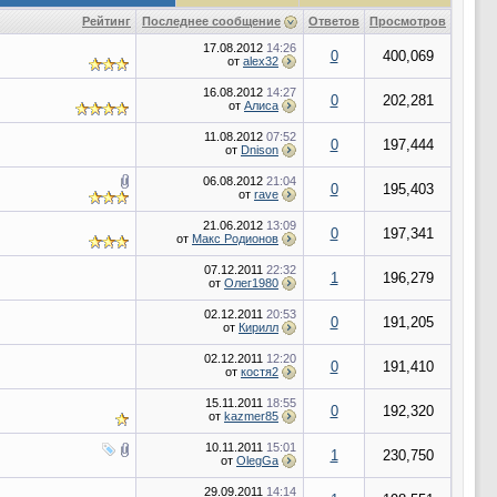
Рейтинг
Последнее сообщение
Ответов
Просмотров
17.08.2012
14:26
0
400,069
от
alex32
16.08.2012
14:27
0
202,281
от
Алиса
11.08.2012
07:52
0
197,444
от
Dnison
06.08.2012
21:04
0
195,403
от
rave
21.06.2012
13:09
0
197,341
от
Макс Родионов
07.12.2011
22:32
1
196,279
от
Олег1980
02.12.2011
20:53
0
191,205
от
Кирилл
02.12.2011
12:20
0
191,410
от
костя2
15.11.2011
18:55
0
192,320
от
kazmer85
10.11.2011
15:01
1
230,750
от
OlegGa
29.09.2011
14:14