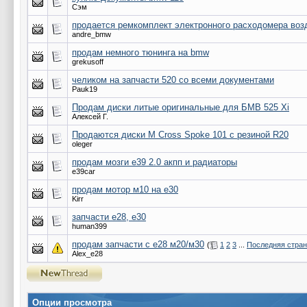
Сэм
продается ремкомплект электронного расходомера воз
andre_bmw
продам немного тюнинга на bmw
grekusoff
челиком на запчасти 520 со всеми документами
Pauk19
Продам диски литые оригинальные для БМВ 525 Xi
Алексей Г.
Продаются диски M Cross Spoke 101 с резиной R20
oleger
продам мозги е39 2.0 акпп и радиаторы
e39car
продам мотор м10 на е30
Kirr
запчасти е28, е30
human399
продам запчасти с е28 м20/м30
(
1
2
3
...
Последняя стра
Alex_e28
Опции просмотра