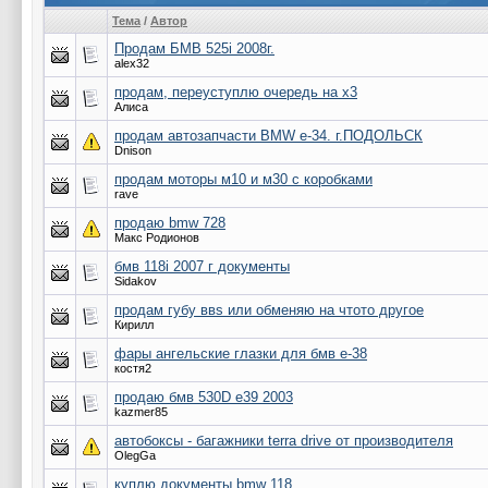
Тема
/
Автор
Продам БМВ 525i 2008г.
alex32
продам, переуступлю очередь на х3
Алиса
продам автозапчасти BMW e-34. г.ПОДОЛЬСК
Dnison
продам моторы м10 и м30 с коробками
rave
продаю bmw 728
Макс Родионов
бмв 118i 2007 г документы
Sidakov
продам губу ввs или обменяю на чтото другое
Кирилл
фары ангельские глазки для бмв е-38
костя2
продаю бмв 530D e39 2003
kazmer85
автобоксы - багажники terra drive от производителя
OlegGa
куплю документы bmw 118