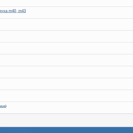
духа m40, m43
ница
)