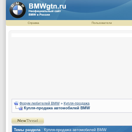
Справка
Пользователи
Форум любителей BMW
»
Купля-продажа
Купля-продажа автомобилей BMW
Темы раздела
: Купля-продажа автомобилей BMW