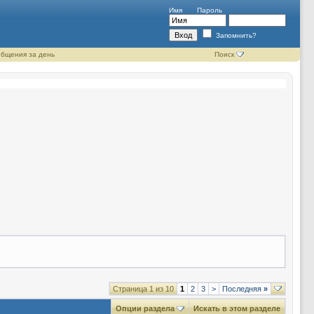
Имя
Пароль
Запомнить?
бщения за день
Поиск
Страница 1 из 10
1
2
3
>
Последняя
»
Опции раздела
Искать в этом разделе