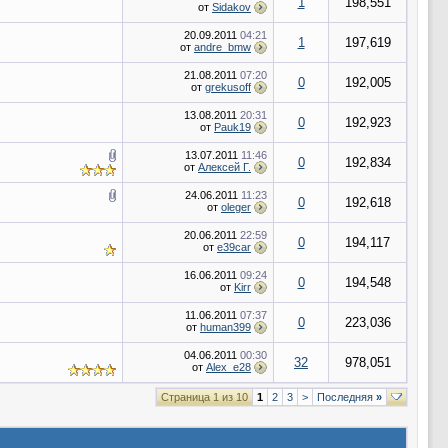
1
198,551
от
Sidakov
20.09.2011
04:21
1
197,619
от
andre_bmw
21.08.2011
07:20
0
192,005
от
grekusoff
13.08.2011
20:31
0
192,923
от
Pauk19
13.07.2011
11:46
0
192,834
от
Алексей Г.
24.06.2011
11:23
0
192,618
от
oleger
20.06.2011
22:59
0
194,117
от
e39car
16.06.2011
09:24
0
194,548
от
Kirr
11.06.2011
07:37
0
223,036
от
human399
04.06.2011
00:30
32
978,051
от
Alex_e28
Страница 1 из 10
1
2
3
>
Последняя
»