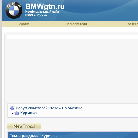
Справка
Пользователи
Кален
Форум любителей BMW
»
На обочине
Курилка
Темы раздела
: Курилка