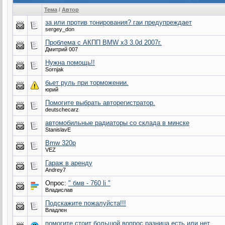
Тема
/
Автор
за или против тонирования? гаи предупреждает
sergey_don
Проблема с АКПП BMW x3 3.0d 2007г.
Дмитрий 007
Нужна помощь!!
Sornjak
бьет руль при торможении.
юрий
Помогите выбрать авторегистратор.
deutschecarz
автомобильные радиаторы со склада в минске
StanislavE
Bmw 320p
VEZ
Гараж в аренду
Andrey7
Опрос:
" бмв - 760 li "
Владислав
Подскажите пожалуйста!!!
Владлен
помогите стоит большой вопрос разница есть или нет