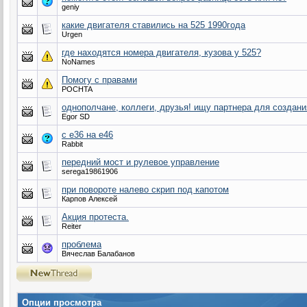
geniy
какие двигателя ставились на 525 1990года
Urgen
где находятся номера двигателя, кузова у 525?
NoNames
Помогу с правами
POCHTA
однополчане, коллеги, друзья! ищу партнера для создани
Egor SD
с e36 на e46
Rabbit
передний мост и рулевое управление
serega19861906
при повороте налево скрип под капотом
Карпов Алексей
Акция протеста.
Reiter
проблема
Вячеслав Балабанов
Опции просмотра