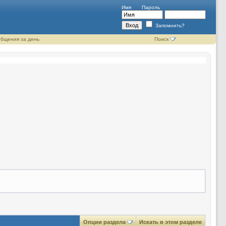
Имя
Пароль
Запомнить?
бщения за день
Поиск
Опции раздела
Искать в этом разделе