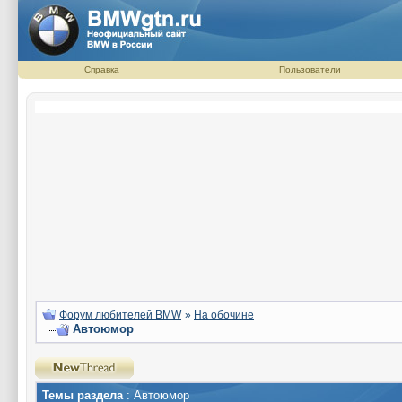
Справка
Пользователи
Форум любителей BMW
»
На обочине
Автоюмор
Темы раздела
: Автоюмор