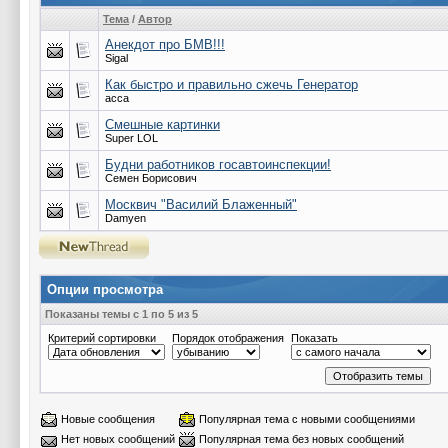
Тема
/
Автор
Анекдот про БМВ!!!
Sigal
Как быстро и правильно сжечь Генератор
acca
Смешные картинки
Super LOL
Будни работников госавтоинспекции!
Семен Борисович
Москвич "Василий Блаженный"
Damyen
Опции просмотра
Показаны темы с 1 по 5 из 5
Критерий сортировки
Порядок отображения
Показать
Новые сообщения
Популярная тема с новыми сообщениями
Нет новых сообщений
Популярная тема без новых сообщений