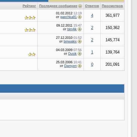
Рейтинг
Последнее сообщение
Ответов
Просмотров
01.02.2012
12:19
4
361,977
от
gaechka81
09.12.2011
15:47
2
150,362
от
bim4ik
27.12.2010
01:52
2
145,774
от
bmwalex
04.03.2009
07:56
1
139,764
от
Dusik
25.03.2006
10:41
0
201,091
от
Damyen