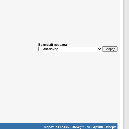
Быстрый переход
Обратная связь
-
BMWgtn.RU
-
Архив
-
Вверх