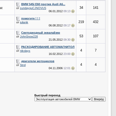
BMW 545i E60 против Audi A6...
34
141
W.
от
sundayquCJNOVUS
06.01.2012
09:13
помогите ! ! !
219
432
от
iulianik
06.08.2012
09:17
Светодиодный эквалайзер
53
107
от
JohnSnow228
21.05.2012
09:30
РАСКОДИРОВАНИЕ АВТОМАГНИТОЛ
4
7
от
nikolays
16.02.2012
23:00
двигатели мотоциклов
4
4
от
Strel
04.11.2006
12:01
Быстрый переход