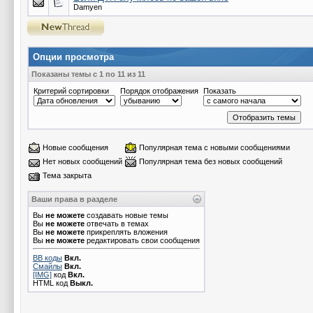
Damyen
Опции просмотра
Показаны темы с 1 по 11 из 11
Критерий сортировки
Порядок отображения
Показать
Новые сообщения
Популярная тема с новыми сообщениями
Нет новых сообщений
Популярная тема без новых сообщений
Тема закрыта
Ваши права в разделе
Вы
не можете
создавать новые темы
Вы
не можете
отвечать в темах
Вы
не можете
прикреплять вложения
Вы
не можете
редактировать свои сообщения
BB коды
Вкл.
Смайлы
Вкл.
[IMG]
код
Вкл.
HTML код
Выкл.