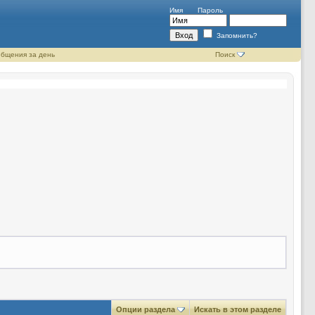
Имя
Пароль
Запомнить?
бщения за день
Поиск
Опции раздела
Искать в этом разделе