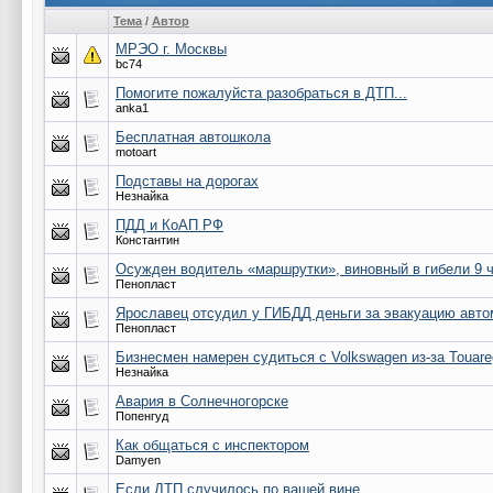
Тема
/
Автор
МРЭО г. Москвы
bc74
Помогите пожалуйста разобраться в ДТП...
anka1
Бесплатная автошкола
motoart
Подставы на дорогах
Незнайка
ПДД и КоАП РФ
Константин
Осужден водитель «маршрутки», виновный в гибели 9 
Пенопласт
Ярославец отсудил у ГИБДД деньги за эвакуацию авт
Пенопласт
Бизнесмен намерен судиться с Volkswagen из-за Touare
Незнайка
Авария в Солнечногорске
Попенгуд
Как общаться с инспектором
Damyen
Если ДТП случилось по вашей вине