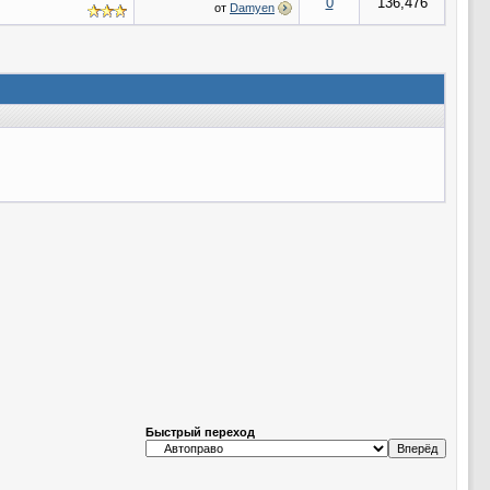
0
136,476
от
Damyen
Быстрый переход