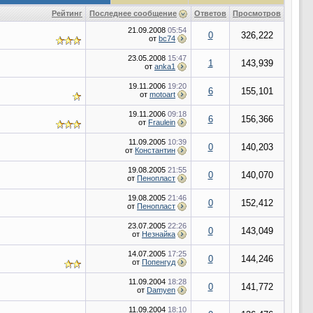
Рейтинг
Последнее сообщение
Ответов
Просмотров
21.09.2008
05:54
0
326,222
от
bc74
23.05.2008
15:47
1
143,939
от
anka1
19.11.2006
19:20
6
155,101
от
motoart
19.11.2006
09:18
6
156,366
от
Fraulein
11.09.2005
10:39
0
140,203
от
Константин
19.08.2005
21:55
0
140,070
от
Пенопласт
19.08.2005
21:46
0
152,412
от
Пенопласт
23.07.2005
22:26
0
143,049
от
Незнайка
14.07.2005
17:25
0
144,246
от
Попенгуд
11.09.2004
18:28
0
141,772
от
Damyen
11.09.2004
18:10