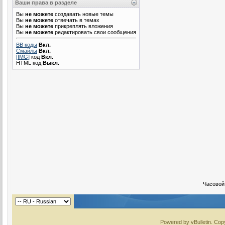
Ваши права в разделе
Вы
не можете
создавать новые темы
Вы
не можете
отвечать в темах
Вы
не можете
прикреплять вложения
Вы
не можете
редактировать свои сообщения
BB коды
Вкл.
Смайлы
Вкл.
[IMG]
код
Вкл.
HTML код
Выкл.
Часовой
Powered by vBulletin. Copy