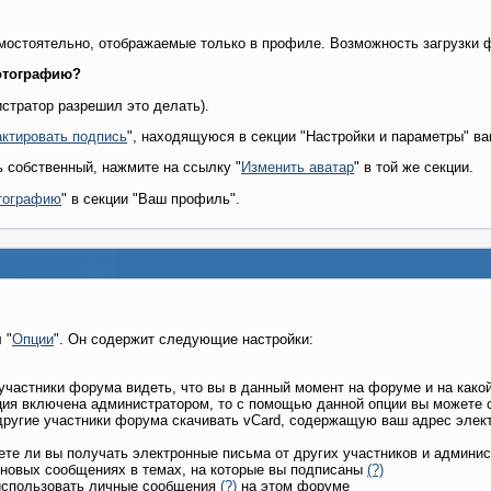
мостоятельно, отображаемые только в профиле. Возможность загрузки 
фотографию?
стратор разрешил это делать).
ктировать подпись
", находящуюся в секции "Настройки и параметры" ва
ь собственный, нажмите на ссылку "
Изменить аватар
" в той же секции.
тографию
" в секции "Ваш профиль".
 "
Опции
". Он содержит следующие настройки:
е участники форума видеть, что вы в данный момент на форуме и на како
ция включена администратором, то с помощью данной опции вы можете с
и другие участники форума скачивать vCard, содержащую ваш адрес элек
ете ли вы получать электронные письма от других участников и админи
о новых сообщениях в темах, на которые вы подписаны
(?)
 использовать личные сообщения
(?)
на этом форуме