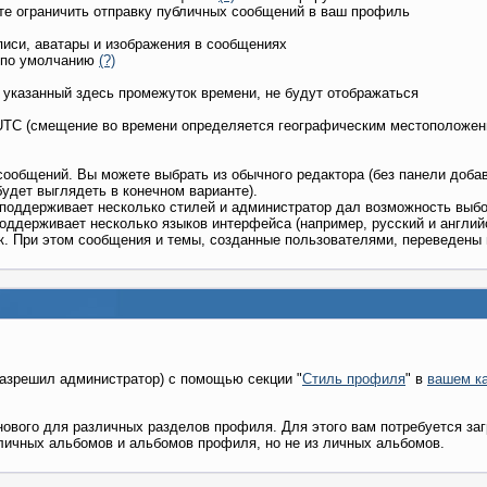
ете ограничить отправку публичных сообщений в ваш профиль
писи, аватары и изображения в сообщениях
м по умолчанию
(?)
м указанный здесь промежуток времени, не будут отображаться
/UTC (смещение во времени определяется географическим местоположен
сообщений. Вы можете выбрать из обычного редактора (без панели добав
будет выглядеть в конечном варианте).
м поддерживает несколько стилей и администратор дал возможность выб
поддерживает несколько языков интерфейса (например, русский и англи
. При этом сообщения и темы, созданные пользователями, переведены 
разрешил администратор) с помощью секции "
Стиль профиля
" в
вашем к
нового для различных разделов профиля. Для этого вам потребуется за
личных альбомов и альбомов профиля, но не из личных альбомов.