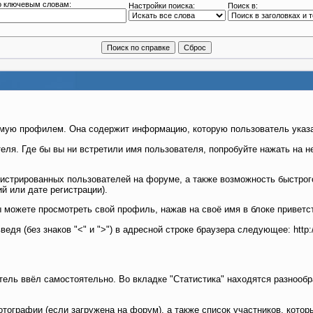
о ключевым словам:
Настройки поиска:
Поиск в:
мую профилем. Она содержит информацию, которую пользователь указал
я. Где бы вы ни встретили имя пользователя, попробуйте нажать на не
гистрированных пользователей на форуме, а также возможность быстрог
й или дате регистрации).
 можете просмотреть свой профиль, нажав на своё имя в блоке приветс
дя (без знаков "<" и ">") в адресной строке браузера следующее: http
ель ввёл самостоятельно. Во вкладке "Статистика" находятся разнообр
тографии (если загружена на форум), а также список участников, кото